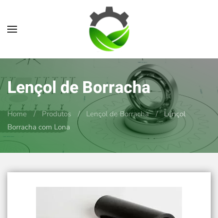
Skip to main content
Lençol de Borracha
Home
Produtos
Lençol de Borracha
Lençol
Borracha com Lona