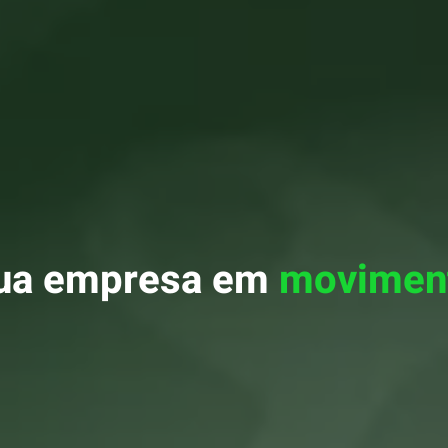
ça nosso
catálogo
de pr
Nossos produtos